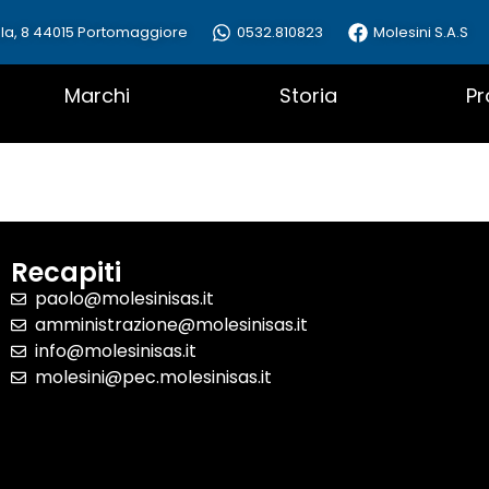
la, 8 44015 Portomaggiore
0532.810823
Molesini S.A.S
Marchi
Storia
Pr
Recapiti
paolo@molesinisas.it
amministrazione@molesinisas.it
info@molesinisas.it
molesini@pec.molesinisas.it